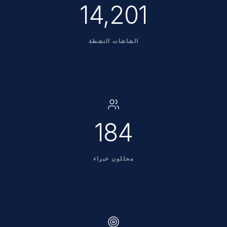
14,202
الشاشات النشطة
185
محللون خبراء