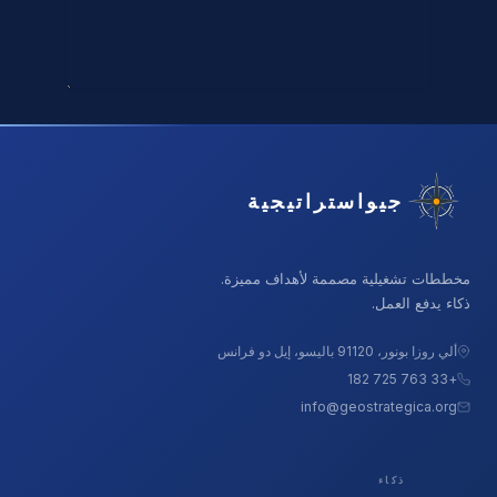
جيواستراتيجية
مخططات تشغيلية مصممة لأهداف مميزة.
ذكاء يدفع العمل.
ألي روزا بونور، 91120 باليسو، إيل دو فرانس
+33 763 725 182
info@geostrategica.org
ذكاء