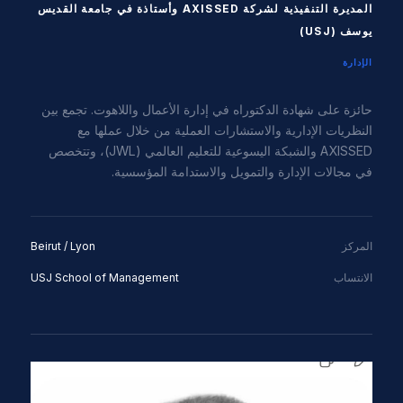
المديرة التنفيذية لشركة AXISSED وأستاذة في جامعة القديس
يوسف (USJ)
الإدارة
حائزة على شهادة الدكتوراه في إدارة الأعمال واللاهوت. تجمع بين
النظريات الإدارية والاستشارات العملية من خلال عملها مع
AXISSED والشبكة اليسوعية للتعليم العالمي (JWL)، وتتخصص
في مجالات الإدارة والتمويل والاستدامة المؤسسية.
المركز
Beirut / Lyon
الانتساب
USJ School of Management