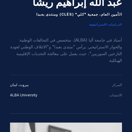
عبد الله إبراهيم ريشا
الأمين العام، جمعية "كلي" (CLÉS) ومنتدى بعبدا
الدراسات الاستراتيجية
أستاذ في جامعة ألبا (ALBA)، متخصص في التحالفات الوطنية
والحوار الاستراتيجي. يرأس "منتدى بعبدا" و"الائتلاف الوطني لعودة
النازحين السوريين"، حيث يعمل على معالجة التحديات الإقليمية
الهيكلية.
المركز
بيروت، لبنان
الانتساب
ALBA University